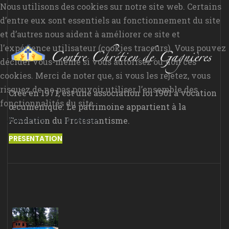
Nous utilisons des cookies sur notre site web. Certains
d’entre eux sont essentiels au fonctionnement du site
et d’autres nous aident à améliorer ce site et
l’expérience utilisateur (cookies traceurs). Vous pouvez
décider vous-même si vous autorisez ou non ces
cookies. Merci de noter que, si vous les rejetez, vous
risquez de ne pas pouvoir utiliser l’ensemble des
Créé en 1971, est une association loi 1901 à vocation
fonctionnalités du site.
œcuménique. Le patrimoine appartient à la
J'accepte
Je refuse
Fondation du Protestantisme.
PRESENTATION